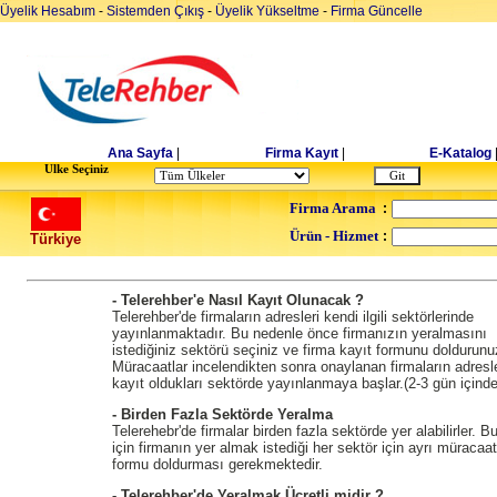
Üyelik Hesabım
-
Sistemden Çıkış
-
Üyelik Yükseltme
-
Firma Güncelle
Ana Sayfa
|
Firma Kayıt
|
E-Katalog
Ulke Seçiniz
Firma Arama
:
Ürün - Hizmet
:
Türkiye
- Telerehber'e Nasıl Kayıt Olunacak ?
Telerehber'de firmaların adresleri kendi ilgili sektörlerinde
yayınlanmaktadır. Bu nedenle önce firmanızın yeralmasını
istediğiniz sektörü seçiniz ve firma kayıt formunu doldurunu
Müracaatlar incelendikten sonra onaylanan firmaların adresle
kayıt oldukları sektörde yayınlanmaya başlar.(2-3 gün içinde
- Birden Fazla Sektörde Yeralma
Telerehebr'de firmalar birden fazla sektörde yer alabilirler. B
için firmanın yer almak istediği her sektör için ayrı müracaat
formu doldurması gerekmektedir.
- Telerehber'de Yeralmak Ücretli midir ?