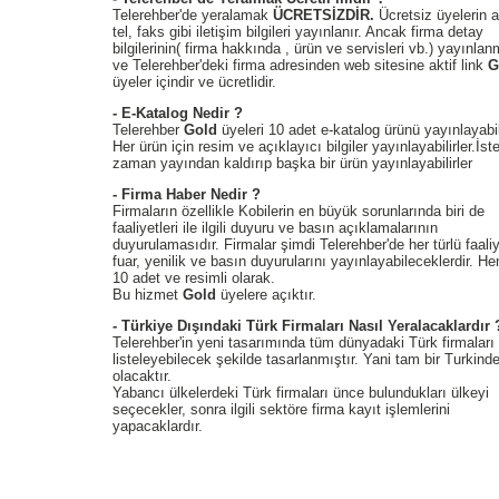
Telerehber'de yeralamak
ÜCRETSİZDİR.
Ücretsiz üyelerin a
tel, faks gibi iletişim bilgileri yayınlanır. Ancak firma detay
bilgilerinin( firma hakkında , ürün ve servisleri vb.) yayınla
ve Telerehber'deki firma adresinden web sitesine aktif link
G
üyeler içindir ve ücretlidir.
- E-Katalog Nedir ?
Telerehber
Gold
üyeleri 10 adet e-katalog ürünü yayınlayabil
Her ürün için resim ve açıklayıcı bilgiler yayınlayabilirler.İste
zaman yayından kaldırıp başka bir ürün yayınlayabilirler
- Firma Haber Nedir ?
Firmaların özellikle Kobilerin en büyük sorunlarında biri de
faaliyetleri ile ilgili duyuru ve basın açıklamalarının
duyurulamasıdır. Firmalar şimdi Telerehber'de her türlü faaliy
fuar, yenilik ve basın duyurularını yayınlayabileceklerdir. H
10 adet ve resimli olarak.
Bu hizmet
Gold
üyelere açıktır.
- Türkiye Dışındaki Türk Firmaları Nasıl Yeralacaklardır 
Telerehber'in yeni tasarımında tüm dünyadaki Türk firmaları
listeleyebilecek şekilde tasarlanmıştır. Yani tam bir Turkind
olacaktır.
Yabancı ülkelerdeki Türk firmaları ünce bulundukları ülkeyi
seçecekler, sonra ilgili sektöre firma kayıt işlemlerini
yapacaklardır.