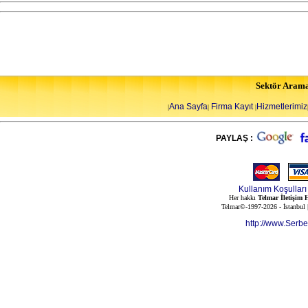
Sektör Aram
Ana Sayfa
Firma Kayıt
Hizmetlerimiz
|
|
|
PAYLAŞ :
Kullanım Koşulları
Her hakkı
Telmar İletişim H
Telmar©-1997-2026 - İstanbul
http://www.Serb