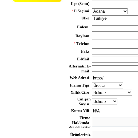
Ilçe (Semt):
Il Seçimi:
*
Ülke:
Enlem :
Boylam:
Telefon:
*
Faks:
E-Mail:
Alternatif E-
mail:
Web Adresi:
Firma Tipi:
Yıllık Ciro:
Çalışan
Sayısı:
Kurus Yili:
Firma
Hakkında:
Max.250 Karakter
Ürünleriniz