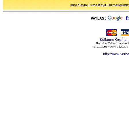
Ana Sayfa
Firma Kayıt
Hizmetlerimiz
|
|
|
PAYLAŞ :
Kullanım Koşulları
Her hakkı
Telmar İletişim H
Telmar©-1997-2026 - İstanbul
http://www.Serb