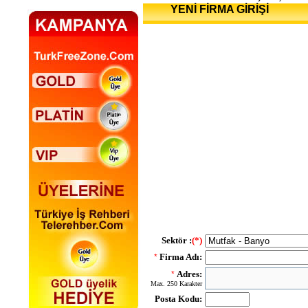
YENİ FİRMA GİRİŞİ
Sektör :
(*)
Firma Adı:
*
Adres:
*
Max. 250 Karakter
Posta Kodu: