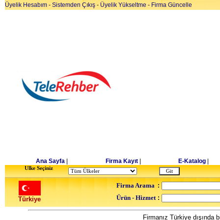
Üyelik Hesabım
-
Sistemden Çıkış
-
Üyelik Yükseltme
-
Firma Güncelle
Ana Sayfa
|
Firma Kayıt
|
E-Katalog
|
Ulke Seçiniz
Firma Arama
:
Ürün - Hizmet
:
Türkiye
Firmanız Türkiye dışında bi