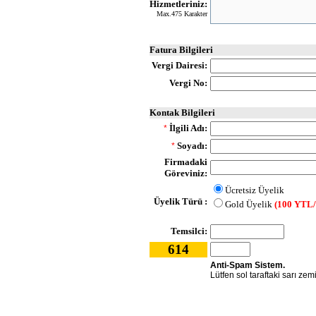
Hizmetleriniz:
Max.475 Karakter
Fatura Bilgileri
Vergi Dairesi:
Vergi No:
Kontak Bilgileri
İlgili Adı:
*
Soyadı:
*
Firmadaki
Göreviniz:
Ücretsiz Üyelik
Üyelik Türü :
Gold Üyelik
(100 YTL/
Temsilci:
614
Anti-Spam Sistem.
Lütfen sol taraftaki sarı zem