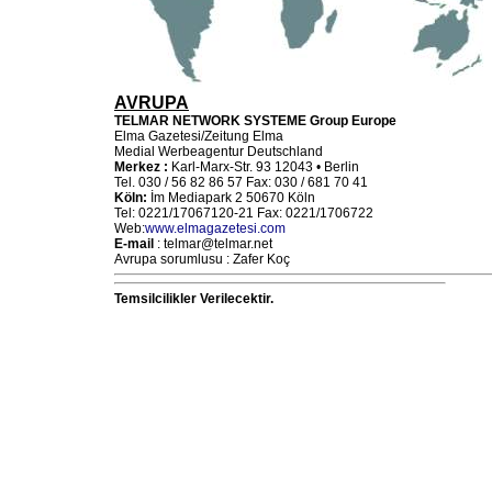
AVRUPA
TELMAR NETWORK SYSTEME Group Europe
Elma Gazetesi/Zeitung Elma
Medial Werbeagentur Deutschland
Merkez :
Karl-Marx-Str. 93 12043 • Berlin
Tel. 030 / 56 82 86 57 Fax: 030 / 681 70 41
Köln:
İm Mediapark 2 50670 Köln
Tel: 0221/17067120-21 Fax: 0221/1706722
Web:
www.elmagazetesi.com
E-mail
: telmar@telmar.net
Avrupa sorumlusu : Zafer Koç
Temsilcilikler Verilecektir.