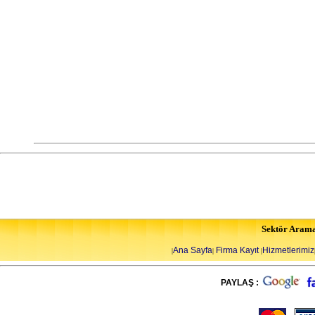
Sektör Aram
Ana Sayfa
Firma Kayıt
Hizmetlerimiz
|
|
|
PAYLAŞ :