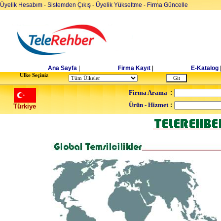
Üyelik Hesabım
-
Sistemden Çıkış
-
Üyelik Yükseltme
-
Firma Güncelle
Ana Sayfa
|
Firma Kayıt
|
E-Katalog
Ulke Seçiniz
Firma Arama
:
Ürün - Hizmet
:
Türkiye