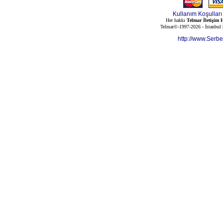
Kullanım Koşulları
Her hakkı
Telmar İletişim H
Telmar©-1997-2026 - İstanbul
http://www.Serb