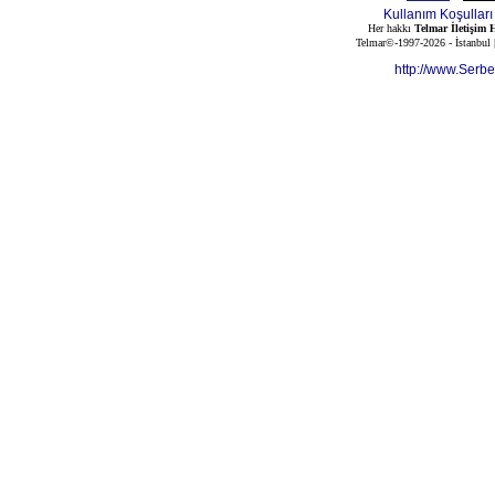
Kullanım Koşulları
Her hakkı
Telmar İletişim H
Telmar©-1997-2026 - İstanbul
http://www.Serb