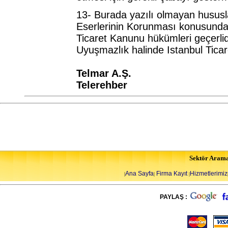
13- Burada yazılı olmayan hususla
Eserlerinin Korunması konusundaki
Ticaret Kanunu hükümleri geçerlid
Uyuşmazlık halinde Istanbul Ticare
Telmar A.Ş.
Telerehber
Sektör Aram
Ana Sayfa
Firma Kayıt
Hizmetlerimiz
|
|
|
PAYLAŞ :