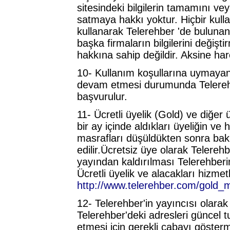
sitesindeki bilgilerin tamamını v
satmaya hakkı yoktur. Hiçbir kull
kullanarak Telerehber 'de buluna
başka firmaların bilgilerini değişt
hakkına sahip değildir. Aksine har
10- Kullanım koşullarına uymayanla
devam etmesi durumunda Telerehber
başvurulur.
11- Ücretli üyelik (Gold) ve diğer ü
bir ay içinde aldıkları üyeliğin ve 
masrafları düşüldükten sonra bakiy
edilir.Ücretsiz üye olarak Telere
yayından kaldırılması Telerehberin 
Ücretli üyelik ve alacakları hizmet
http://www.telerehber.com/gold
12- Telerehber'in yayıncısı olarak 
Telerehber'deki adresleri güncel 
etmesi için gerekli çabayı göster