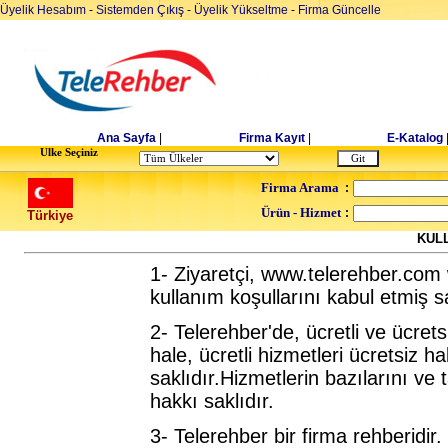
Üyelik Hesabım
-
Sistemden Çıkış
-
Üyelik Yükseltme
-
Firma Güncelle
Ana Sayfa
|
Firma Kayıt
|
E-Katalog
Ulke Seçiniz
Firma Arama
:
Ürün - Hizmet
:
Türkiye
KUL
1- Ziyaretçi, www.telerehber.com
kullanım koşullarını kabul etmiş sa
2- Telerehber'de, ücretli ve ücretsi
hale, ücretli hizmetleri ücretsiz 
saklıdır.Hizmetlerin bazılarını v
hakkı saklıdır.
3- Telerehber bir firma rehberidir.