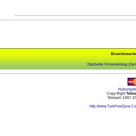
Branchensuch
Startseite
Firmeneintrag
Dien
|
|
|
Nutzungs
Copy Right
Telma
Telmar©-1997-202
http://www.TurkFreeZone.C