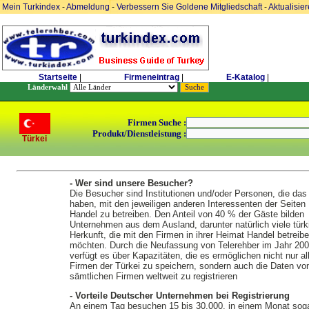
Mein Turkindex
-
Abmeldung
-
Verbessern Sie Goldene Mitgliedschaft
-
Aktualisie
Startseite
|
Firmeneintrag
|
E-Katalog
|
Länderwahl
Firmen Suche :
Produkt/Dienstleistung :
Türkei
- Wer sind unsere Besucher?
Die Besucher sind Institutionen und/oder Personen, die das
haben, mit den jeweiligen anderen Interessenten der Seiten
Handel zu betreiben. Den Anteil von 40 % der Gäste bilden
Unternehmen aus dem Ausland, darunter natürlich viele türk
Herkunft, die mit den Firmen in ihrer Heimat Handel betreib
möchten. Durch die Neufassung von Telerehber im Jahr 20
verfügt es über Kapazitäten, die es ermöglichen nicht nur al
Firmen der Türkei zu speichern, sondern auch die Daten vo
sämtlichen Firmen weltweit zu registrieren
- Vorteile Deutscher Unternehmen bei Registrierung
An einem Tag besuchen 15 bis 30.000, in einem Monat soga