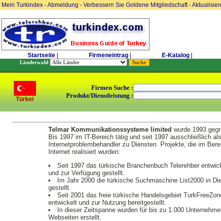
Mein Turkindex
-
Abmeldung
-
Verbessern Sie Goldene Mitgliedschaft
-
Aktualisie
Startseite
|
Firmeneintrag
|
E-Katalog
|
Länderwahl
Firmen Suche :
Produkt/Dienstleistung :
Türkei
Telmar Kommunikationssysteme limited
wurde 1993 gegr
Bis 1997 im IT-Bereich tätig und seit 1997 ausschließlich al
Internetproblembehandler zu Diensten. Projekte, die im Bere
Internet realisiert wurden:
Seit 1997 das türkische Branchenbuch Telerehber entwick
und zur Verfügung gestellt.
Im Jahr 2000 die türkische Suchmaschine List2000 in Di
gestellt.
Seit 2001 das freie türkische Handelsgebiet TurkFreeZon
entwickelt und zur Nutzung bereitgestellt.
In dieser Zeitspanne wurden für bis zu 1.000 Unternehme
Webseiten erstellt.