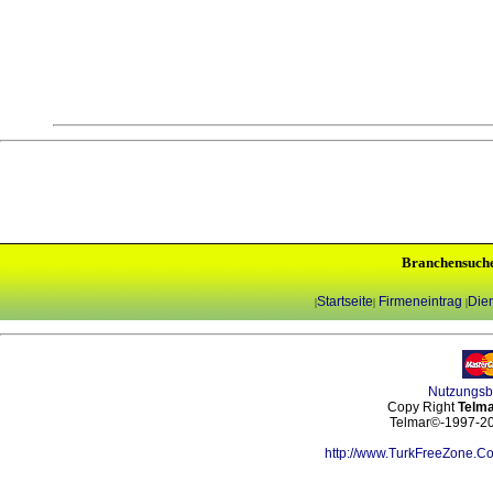
Branchensuch
Startseite
Firmeneintrag
Dien
|
|
|
Nutzungs
Copy Right
Telma
Telmar©-1997-202
http://www.TurkFreeZone.C