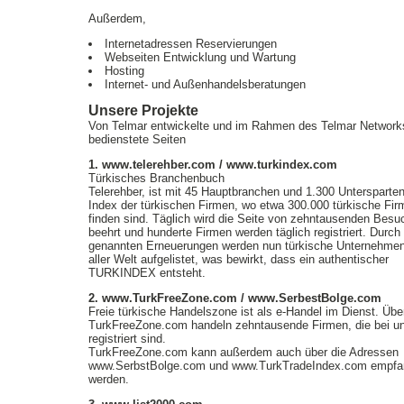
Außerdem,
Internetadressen Reservierungen
Webseiten Entwicklung und Wartung
Hosting
Internet- und Außenhandelsberatungen
Unsere Projekte
Von Telmar entwickelte und im Rahmen des Telmar Network
bedienstete Seiten
1. www.telerehber.com / www.turkindex.com
Türkisches Branchenbuch
Telerehber, ist mit 45 Hauptbranchen und 1.300 Untersparten
Index der türkischen Firmen, wo etwa 300.000 türkische Fir
finden sind. Täglich wird die Seite von zehntausenden Besu
beehrt und hunderte Firmen werden täglich registriert. Durch 
genannten Erneuerungen werden nun türkische Unternehme
aller Welt aufgelistet, was bewirkt, dass ein authentischer
TURKINDEX entsteht.
2. www.TurkFreeZone.com / www.SerbestBolge.com
Freie türkische Handelszone ist als e-Handel im Dienst. Übe
TurkFreeZone.com handeln zehntausende Firmen, die bei u
registriert sind.
TurkFreeZone.com kann außerdem auch über die Adressen
www.SerbstBolge.com und www.TurkTradeIndex.com empf
werden.