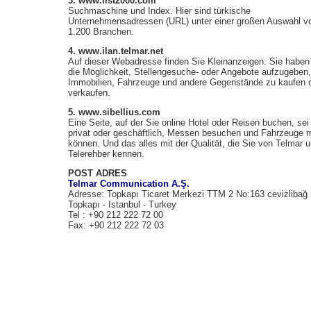
3. www.list2000.com
Suchmaschine und Index. Hier sind türkische
Unternehmensadressen (URL) unter einer großen Auswahl v
1.200 Branchen.
4. www.ilan.telmar.net
Auf dieser Webadresse finden Sie Kleinanzeigen. Sie haben 
die Möglichkeit, Stellengesuche- oder Angebote aufzugeben,
Immobilien, Fahrzeuge und andere Gegenstände zu kaufen 
verkaufen.
5. www.sibellius.com
Eine Seite, auf der Sie online Hotel oder Reisen buchen, sei
privat oder geschäftlich, Messen besuchen und Fahrzeuge 
können. Und das alles mit der Qualität, die Sie von Telmar 
Telerehber kennen.
POST ADRES
Telmar Communication A.Ş.
Adresse: Topkapı Ticaret Merkezi TTM 2 No:163 cevizlibağ
Topkapı - Istanbul - Turkey
Tel : +90 212 222 72 00
Fax: +90 212 222 72 03