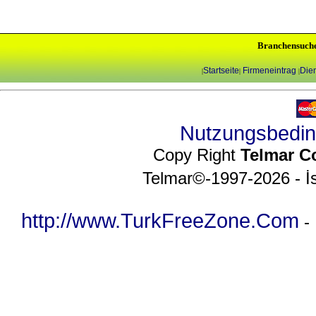
Branchensuch
Startseite
Firmeneintrag
Dien
|
|
|
Nutzungsbedi
Copy Right
Telmar C
Telmar©-1997-2026 - İs
http://www.TurkFreeZone.Com
-