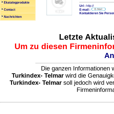
Ekatalogprodukte
Url :
http://
Contact
E-mail :
Kontaktieren Sie Person
Nachrichten
Letzte Aktuali
Um zu diesen Firmeninfor
An
Die ganzen Informationen w
Turkindex- Telmar
wird die Genauigke
Turkindex- Telmar
soll jedoch wird ve
Firmeninforma