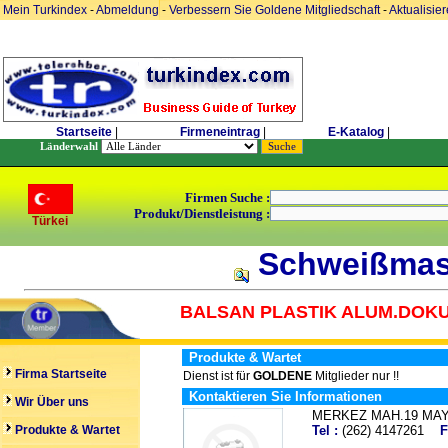
Mein Turkindex
-
Abmeldung
-
Verbessern Sie Goldene Mitgliedschaft
-
Aktualisie
Startseite
|
Firmeneintrag
|
E-Katalog
|
Länderwahl
Firmen Suche :
Produkt/Dienstleistung :
Türkei
Schweißmasc
BALSAN PLASTIK ALUM.DOKUM
Produkte & Wartet
Firma Startseite
Dienst ist für
GOLDENE
Mitglieder nur !!
Kontaktieren Sie Informationen
Wir Über uns
MERKEZ MAH.19 MA
Produkte & Wartet
Tel :
(262) 4147261
F