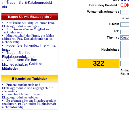
Tragen Sie E-Katalogprodukt
CON
E-Katalog Produkt :
ein
Vorname/Nachname :
Tragen Sie wie Ekatalog ein ?
Sie k
Nur Turkindex Mitglied Firma kann
E-Mail:
Ekatalogprodukte eintragen.
Nur Firmen können Mitglied zu
Tel:
Turkindex sein.
Mitgliedschaft der Firma, die fehlen
Thema :
addres, tel, Fax, Kontaktdetails hat, ist
nicht bestätigt
Fügen Sie Turkindex Ihre Firma
hinzu !
Nachricht: :
Tragen Sie Ihre
Ekatalogprodukte ein
Verbessern Sie Ihre
322
Goldene
Mitgliedschaft zu
.
Mitglieder
Anti
Bitte 
E-handel auf Turkindex
Firmenkontaktdetails und
Ekatalogprodukte sind zugänglich für
alle visitors.
Besucher können zu allen
Ekatalogprodukten erbitten.
Zu erbitten oder ein Ekatalogprodukt
anzubieten, ist Turkindex Mitgliedschaft
nicht notwendig.