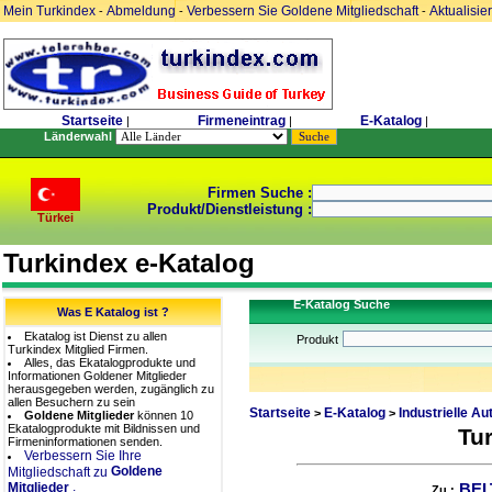
Mein Turkindex
Abmeldung
Verbessern Sie Goldene Mitgliedschaft
Aktualisie
-
-
-
Startseite
Firmeneintrag
E-Katalog
|
|
|
Länderwahl
Firmen Suche :
Produkt/Dienstleistung :
Türkei
Turkindex e-Katalog
E-Katalog Suche
Was E Katalog ist ?
Ekatalog ist Dienst zu allen
Produkt
Turkindex Mitglied Firmen.
Alles, das Ekatalogprodukte und
Informationen Goldener Mitglieder
herausgegeben werden, zugänglich zu
allen Besuchern zu sein
Startseite
E-Katalog
Industrielle A
>
>
Goldene Mitglieder
können 10
Ekatalogprodukte mit Bildnissen und
Tu
Firmeninformationen senden.
Verbessern Sie Ihre
Goldene
Mitgliedschaft zu
.
Mitglieder
BEI
Zu :