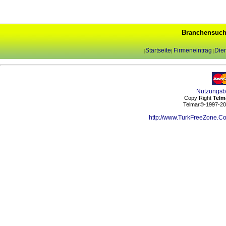
Branchensuch
Startseite
Firmeneintrag
Dien
|
|
|
Nutzungs
Copy Right
Telm
Telmar©-1997-202
http://www.TurkFreeZone.C