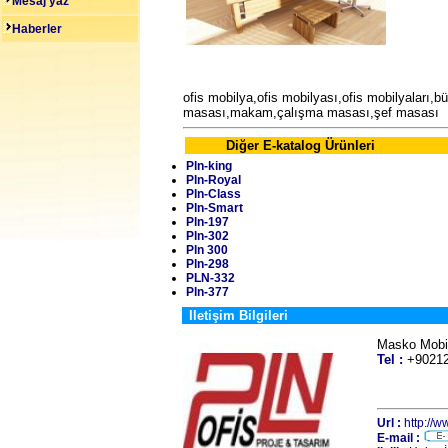
Mesaj yaz
Haberler
ofis mobilya,ofis mobilyası,ofis mobilyaları,
masası,makam,çalışma masası,şef masası
Diğer E-katalog Ürünleri
Pln-king
Pln-Royal
Pln-Class
Pln-Smart
Pln-197
Pln-302
Pln 300
Pln-298
PLN-332
Pln-377
Iletişim Bilgileri
Masko Mobil
Tel :
+9021
Url :
http://w
E-mail :