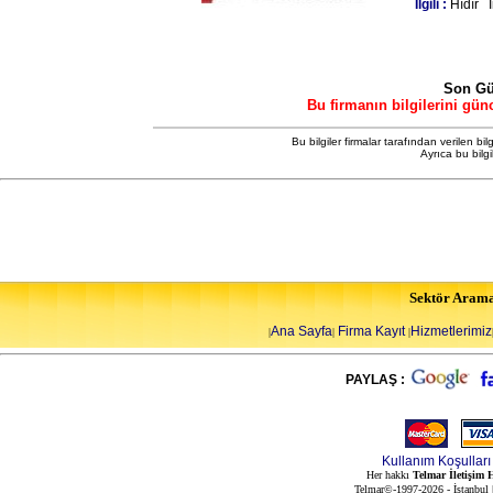
Ilgili :
Hıdır 
Son Gü
Bu firmanın bilgilerini gün
Bu bilgiler firmalar tarafından verilen bil
Ayrıca bu bilg
Sektör Aram
Ana Sayfa
Firma Kayıt
Hizmetlerimiz
|
|
|
PAYLAŞ :
Kullanım Koşulları
Her hakkı
Telmar İletişim H
Telmar©-1997-2026 - İstanbul