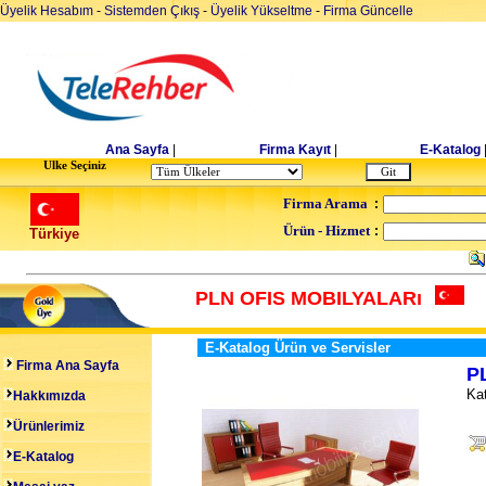
Üyelik Hesabım
-
Sistemden Çıkış
-
Üyelik Yükseltme
-
Firma Güncelle
Ana Sayfa
|
Firma Kayıt
|
E-Katalog
Ulke Seçiniz
Firma Arama
:
Ürün - Hizmet
:
Türkiye
PLN OFIS MOBILYALARı
E-Katalog Ürün ve Servisler
Firma Ana Sayfa
P
Kat
Hakkımızda
Ürünlerimiz
E-Katalog