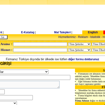
ıt
|
E-Katalog
|
Mal Talepleri
|
English
Hizmetlerimiz
-
Reklam
-
Istatistik
-
H
 Arama
:
- Hizmet
:
Firmanız Türkiye dışında bir ülkede ise lütfen
diğer formu doldurunuz
GİRİŞİ
Firmanızın yer almasını iste
sektörü seçiniz. Telerehber firmal
için doğru yerde bulununuz.
Eğer firmanız birden fazla sek
ayrı kayıt yapmanız gerekir.
F
Telerehber bir firma rehberid
bilgilerinizi mutlaka eksiksiz d
Firma bilgileri eksik olan f
yayınlanmaz.
Firma Adınızı
doğru ve eksiksi