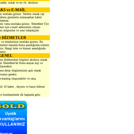
 cadde, sokak ve no vb. eksiksiz
AKS ve E-MAİL
zı mutlaka giriniz. Telefon olarak cep
onu girenlerin müracaatları kabul
nlanmaz.
esi varsa mutlaka giriniz. Telerehber Üye
iz için e-mail adresinizin olması
i müşteriler ve yeni tedarikçiler
e HİZMETLER
 ve ürünlerinizi mutlaka giriniz. Bu
hizmet bazında firma arandığında sizlerin
ır. Hangi ürün ve hizmet arandığında
zınız.
GENEL
nu doldururken bilgileri eksiksiz olarak
n Telerehber'de firma arayan kişi ve
layacaktır.
ma detay bilgilerinizin açık olarak
manız gerekir.
-katalog oluşturabilir ve satış
gili 10 haber , duyuru ve basın bülteni
 listelemelerde ilk başlarda gelir.