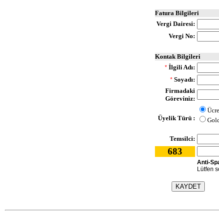
Fatura Bilgileri
Vergi Dairesi:
Vergi No:
Kontak Bilgileri
İlgili Adı:
*
Soyadı:
*
Firmadaki
Göreviniz:
Ücre
Üyelik Türü :
Gol
Temsilci:
683
Anti-Sp
Lütfen so