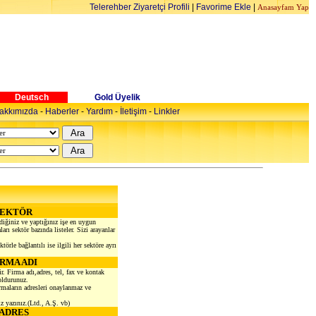
Telerehber Ziyaretçi Profili
|
Favorime Ekle
|
Anasayfam Yap
Deutsch
Gold Üyelik
akkımızda
-
Haberler
-
Yardım
-
İletişim
-
Linkler
SEKTÖR
diğiniz ve yaptığınız işe en uygun
arı sektör bazında listeler. Sizi arayanlar
törle bağlantılı ise ilgili her sektöre ayrı
İRMA ADI
ir. Firma adı,adres, tel, fax ve kontak
oldurunuz.
irmaların adresleri onaylanmaz ve
z yazınız.(Ltd., A.Ş. vb)
ADRES