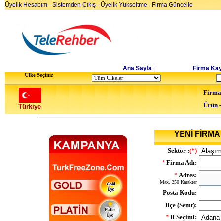
Üyelik Hesabım
-
Sistemden Çıkış
-
Üyelik Yükseltme
-
Firma Güncelle
Ana Sayfa
|
Firma Kay
Ulke Seçiniz
Firma
Ürün 
Türkiye
YENİ FİRMA 
Sektör :
(*)
Firma Adı:
*
Adres:
*
Max. 250 Karakter
Posta Kodu:
Ilçe (Semt):
Il Seçimi:
*