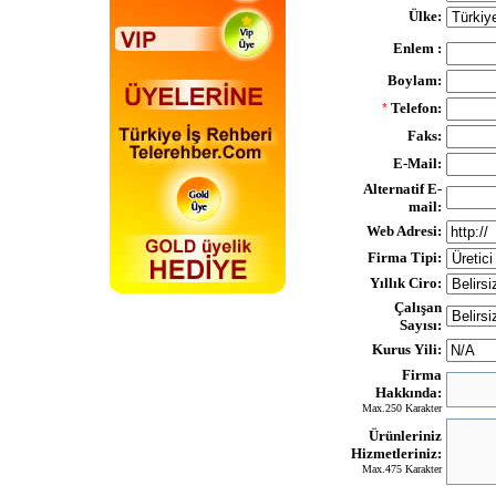
Ülke:
Enlem :
Boylam:
Telefon:
*
Faks:
E-Mail:
Alternatif E-
mail:
Web Adresi:
Firma Tipi:
Yıllık Ciro:
Çalışan
Sayısı:
Kurus Yili:
Firma
Hakkında:
Max.250 Karakter
Ürünleriniz
Hizmetleriniz:
Max.475 Karakter