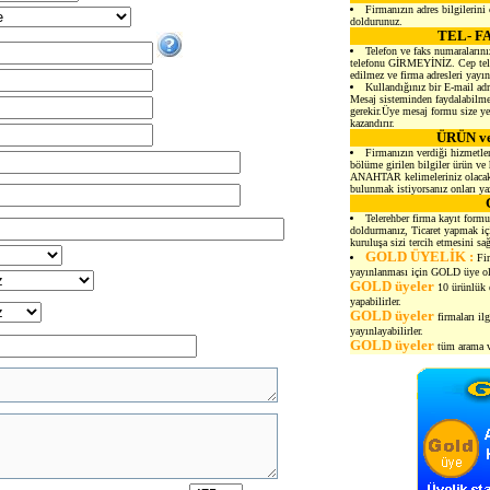
Firmanızın adres bilgilerini
doldurunuz.
TEL- F
Telefon ve faks numaralarını
telefonu GİRMEYİNİZ. Cep telef
edilmez ve firma adresleri yayı
Kullandığınız bir E-mail adr
Mesaj sisteminden faydalabilmen
gerekir.Üye mesaj formu size yen
kazandırır.
ÜRÜN v
Firmanızın verdiği hizmetler
bölüme girilen bilgiler ürün ve 
ANAHTAR kelimeleriniz olacakt
bulunmak istiyorsanız onları ya
Telerehber firma kayıt formu
doldurmanız, Ticaret yapmak içi
kuruluşa sizi tercih etmesini sağ
GOLD ÜYELİK :
Fir
yayınlanması için GOLD üye ol
GOLD üyeler
10 ürünlük e
yapabilirler.
GOLD üyeler
firmaları il
yayınlayabilirler.
GOLD üyeler
tüm arama ve