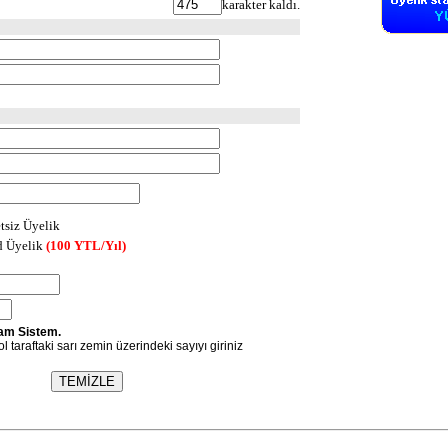
karakter kaldı.
tsiz Üyelik
d Üyelik
(100 YTL/Yıl)
am Sistem.
l taraftaki sarı zemin üzerindeki sayıyı giriniz