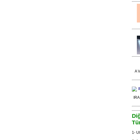
A V
IRA
Diğ
Tür
1- U