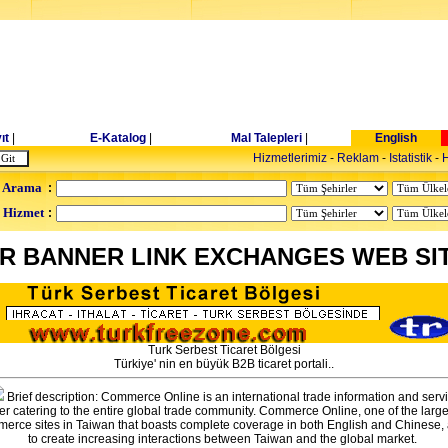
ıt
|
E-Katalog
|
Mal Talepleri
|
English
Hizmetlerimiz
-
Reklam
-
Istatistik
-
H
 Arama
:
- Hizmet
:
R BANNER LINK EXCHANGES WEB SI
Turk Serbest Ticaret Bölgesi
Türkiye' nin en büyük B2B ticaret portali..
Brief description: Commerce Online is an international trade information and serv
er catering to the entire global trade community. Commerce Online, one of the large
erce sites in Taiwan that boasts complete coverage in both English and Chinese,
to create increasing interactions between Taiwan and the global market.