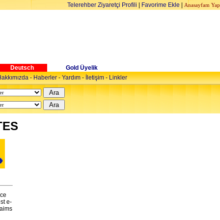
Telerehber Ziyaretçi Profili
|
Favorime Ekle
|
Anasayfam Yap
Deutsch
Gold Üyelik
akkımızda
-
Haberler
-
Yardım
-
İletişim
-
Linkler
TES
ice
st e-
 aims