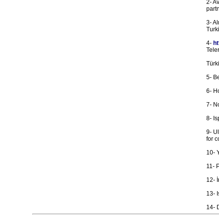
2- A
part
3- A
Turk
4-
ht
Tele
Türk
5- Be
6- H
7- N
8- I
9- U
for c
10- 
11- 
12- İ
13- 
14- 