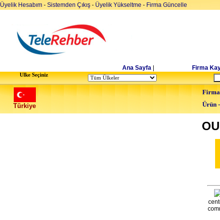
Üyelik Hesabım
-
Sistemden Çıkış
-
Üyelik Yükseltme
-
Firma Güncelle
Ana Sayfa
|
Firma Kay
Ulke Seçiniz
Firma
Ürün 
Türkiye
OU
cent
comm