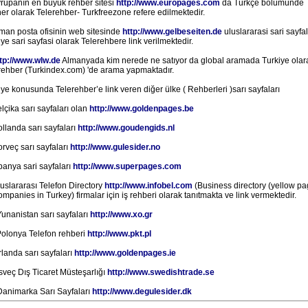
vrupanın en buyuk rehber sitesi
http://www.europages.com
da Türkçe bölümünde
ner olarak Telerehber- Turkfreezone refere edilmektedir.
lman posta ofisinin web sitesinde
http://www.gelbeseiten.de
uluslararasi sari sayfa
iye sari sayfasi olarak Telerehbere link verilmektedir.
tp://www.wlw.de
Almanyada kim nerede ne satıyor da global aramada Turkiye olar
rehber (Turkindex.com) 'de arama yapmaktadır.
iye konusunda Telerehber’e link veren diğer ülke ( Rehberleri )sarı sayfaları
lçika sarı sayfaları olan
http://www.goldenpages.be
ollanda sarı sayfaları
http://www.goudengids.nl
orveç sarı sayfaları
http://www.gulesider.no
spanya sari sayfaları
http://www.superpages.com
luslararası Telefon Directory
http://www.infobel.com
(Business directory (yellow pa
ompanies in Turkey) firmalar için iş rehberi olarak tanıtmakta ve link vermektedir.
Yunanistan sarı sayfaları
http://www.xo.gr
Polonya Telefon rehberi
http://www.pkt.pl
rlanda sarı sayfaları
http://www.goldenpages.ie
Isveç Dış Ticaret Müsteşarlığı
http://www.swedishtrade.se
Danimarka Sarı Sayfaları
http://www.degulesider.dk