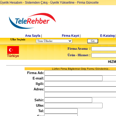
Üyelik Hesabım
-
Sistemden Çıkış
-
Üyelik Yükseltme
-
Firma Güncelle
Ana Sayfa
|
Firma Kayıt
|
E-Katalog
Ulke Seçiniz
Firma Arama
:
Ürün - Hizmet
:
Türkiye
HIZ
Lütfen Firma Bilgilerinizi Girip Formu Gönderiniz..
Firma Adı:
E-mail:
Ilgili:
Adres:
Sehir:
Ulke:
Tel: