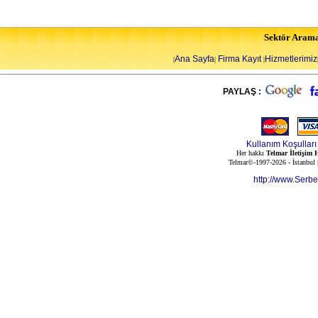
Sektör Aram
Ana Sayfa
Firma Kayıt
Hizmetlerimiz
|
|
|
PAYLAŞ :
Kullanım Koşulları
Her hakkı
Telmar İletişim H
Telmar©-1997-2026 - İstanbul
http://www.Serb