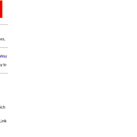
ies,
y to
ich
Link