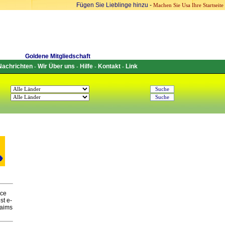
Fügen Sie Lieblinge hinzu
-
Machen Sie Usa Ihre Startseite
Goldene Mitgliedschaft
Nachrichten
Wir Über uns
Hilfe
Kontakt
Link
-
-
-
-
ice
st e-
 aims