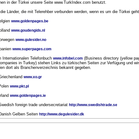
en in der Türkei unsere Seite www.TurkIndex.com benutzt.
 die Länder, die mit Telerehber verbunden werden, wenn es um die Türkei geht
elgien
www.goldenpages.be
olland
www.goudengids.nl
Norwegen
www.gulesider.no
Spanien
www.superpages.com
m Internationalen Telefonbuch
(Business directory (yellow pa
www.infobel.com
companies in Turkey) stehen Links zu türkischen Seiten zur Verfügung und wir
en dort als Branchenverzeichnis bekannt gegeben.
Griechenland
www.xo.gr
Polen
www.pkt.pl
Irland
www.goldenpages.ie
Swedish foreign trade undersecretariat
http://www.swedishtrade.se
Danish Gelben Seiten
http://www.degulesider.dk