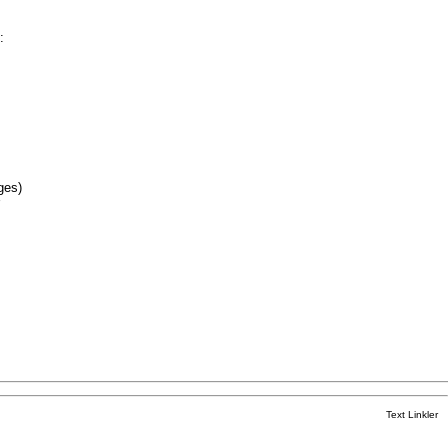
:
ges)
Text Linkler