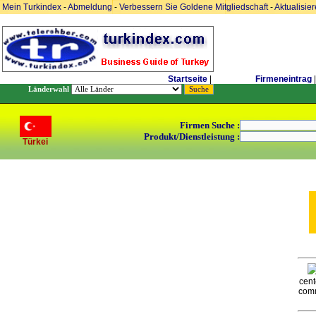
Mein Turkindex
-
Abmeldung
-
Verbessern Sie Goldene Mitgliedschaft
-
Aktualisie
Startseite
|
Firmeneintrag
|
Länderwahl
Firmen Suche :
Produkt/Dienstleistung :
Türkei
cent
comm