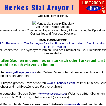
Web Directory of Turkey
Venezuela Industry Directory
Venezuela , South America
enezuela Industrial / Commerce / Exports site offering Global Trade, Biz Opportunit
Companies and Products Directory.
IRAN E-COMMERCE
N Ecommerce - The Synonym of Iranian Bussiness Information - Your Realiable Wa
Iranian Market
 allen Suchen in denen es um türkisch oder Türkei geht, ist
erehber nach wie vor zu finden.
nter
den Yellow Pages International ist die Türkei mit
www.yellowpages.com
rehber auch vertreten.
n Europas größten Branchenseiten
ist im türkischen Bere
www.europages.com
rehber und TurkFreeZone als Partner etabliert.
ie deutschen Gelben Seiten (
) Website verfügt über einen 
www.gelbeseiten.de
ns über die Yellow Pages International (oben links).
uf Deutschlands
"wer verkauft was"
Webseite
wird bei globalen
www.wlw.de