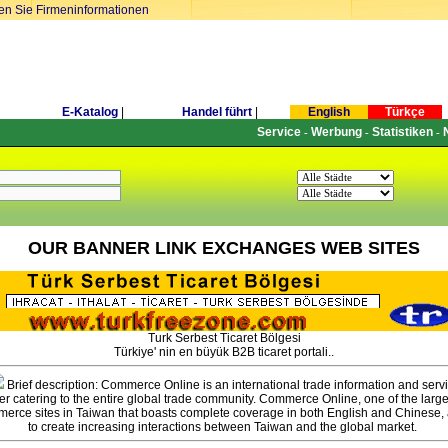
ren Sie Firmeninformationen
E-Katalog
|
Handel führt
|
English
Türkçe
Service
Werbung
Statistiken
-
-
-
OUR BANNER LINK EXCHANGES WEB SITES
Turk Serbest Ticaret Bölgesi
Türkiye' nin en büyük B2B ticaret portali..
Brief description: Commerce Online is an international trade information and serv
er catering to the entire global trade community. Commerce Online, one of the large
erce sites in Taiwan that boasts complete coverage in both English and Chinese,
to create increasing interactions between Taiwan and the global market.