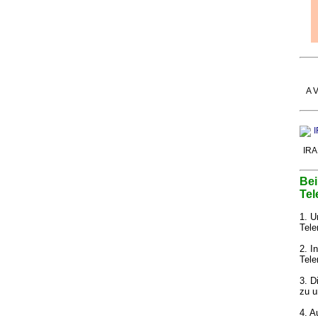
A V
IRA
Bei
Tel
1. U
Tele
2. I
Tele
3. D
zu u
4. A