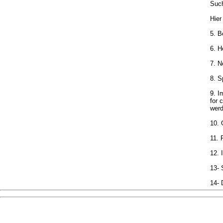
Such
Hier
5. B
6. H
7. 
8. 
9. I
for 
werd
10. 
11. 
12. 
13- 
14- 