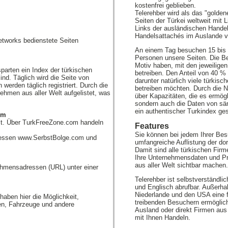
kostenfrei geblieben.
Telerehber wird als das "golden
Seiten der Türkei weltweit mit 
Links der ausländischen Handel
Handelsattachés im Auslande v
tworks bedienstete Seiten
An einem Tag besuchen 15 bis 
Personen unsere Seiten. Die Be
Motiv haben, mit den jeweilige
parten ein Index der türkischen
betreiben. Den Anteil von 40 
nd. Täglich wird die Seite von
darunter natürlich viele türkisc
erden täglich registriert. Durch die
betreiben möchten. Durch die N
hmen aus aller Welt aufgelistet, was
über Kapazitäten, die es ermögl
.
sondern auch die Daten von säm
ein authentischer Turkindex ge
om
nst. Über TurkFreeZone.com handeln
Features
Sie können bei jedem Ihrer Be
ressen www.SerbstBolge.com und
umfangreiche Auflistung der do
Damit sind alle türkischen Firm
Ihre Unternehmensdaten und Pr
aus aller Welt sichtbar machen.
ehmensadressen (URL) unter einer
Telerehber ist selbstverständli
und Englisch abrufbar. Außerhal
Niederlande und den USA eine
haben hier die Möglichkeit,
treibenden Besuchern ermöglic
en, Fahrzeuge und andere
Ausland oder direkt Firmen aus
mit Ihnen Handeln.