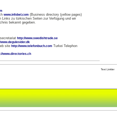
om
uch
(Business directory (yellow pages)
www.infobel.com
n Links zu türkischen Seiten zur Verfügung und wir
ichnis bekannt gegeben.
secretariat
http://www.swedishtrade.se
//www.degulesider.dk
eb site
Turkei Telephon
http://www.telefonbuch.com
p://www.directories.ch
Text Linkler