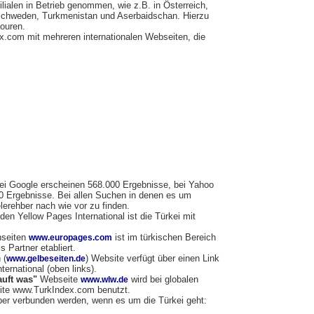
lialen in Betrieb genommen, wie z.B. in Österreich,
 Schweden, Turkmenistan und Aserbaidschan. Hierzu
ouren.
ex.com mit mehreren internationalen Webseiten, die
ei Google erscheinen 568.000 Ergebnisse, bei Yahoo
00 Ergebnisse. Bei allen Suchen in denen es um
elerehber nach wie vor zu finden.
den Yellow Pages International ist die Türkei mit
nseiten
ist im türkischen Bereich
www.europages.com
 Partner etabliert.
 (
) Website verfügt über einen Link
www.gelbeseiten.de
ernational (oben links).
auft was"
Webseite
wird bei globalen
www.wlw.de
eite www.TurkIndex.com benutzt.
hber verbunden werden, wenn es um die Türkei geht: