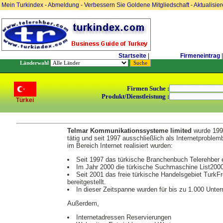
Mein Turkindex
-
Abmeldung
-
Verbessern Sie Goldene Mitgliedschaft
-
Aktualisie
Startseite
|
Firmeneintrag
|
Länderwahl
Firmen Suche :
Produkt/Dienstleistung :
Türkei
Telmar Kommunikationssysteme limited
wurde 1993
tätig und seit 1997 ausschließlich als Internetproblem
im Bereich Internet realisiert wurden:
Seit 1997 das türkische Branchenbuch Telerehber e
Im Jahr 2000 die türkische Suchmaschine List2000 
Seit 2001 das freie türkische Handelsgebiet TurkF
bereitgestellt.
In dieser Zeitspanne wurden für bis zu 1.000 Unte
Außerdem,
Internetadressen Reservierungen