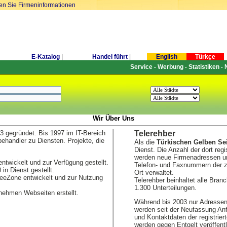
ren Sie Firmeninformationen
E-Katalog
|
Handel führt
|
English
Türkçe
Service
Werbung
Statistiken
-
-
-
Wir Über Uns
 gegründet. Bis 1997 im IT-Bereich
Telerehber
behandler zu Diensten. Projekte, die
Als die
Türkischen Gelben Se
Dienst. Die Anzahl der dort regi
werden neue Firmenadressen und
ntwickelt und zur Verfügung gestellt.
Telefon- und Faxnummern der 
in Dienst gestellt.
Ort verwaltet.
reeZone entwickelt und zur Nutzung
Telerehber beinhaltet alle Bra
1.300 Unterteilungen.
rnehmen Webseiten erstellt.
Während bis 2003 nur Adressen
werden seit der Neufassung Anf
und Kontaktdaten der registrie
werden gegen Entgelt veröffent