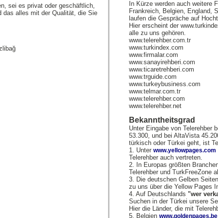
In Kürze werden auch weitere Fi
n, sei es privat oder geschäftlich,
Frankreich, Belgien, England,
s alles mit der Qualität, die Sie
laufen die Gespräche auf Hocht
Hier erscheint der www.turkind
alle zu uns gehören.
www.telerehber.com.tr
www.turkindex.com
zlibağ
www.firmalar.com
www.sanayirehberi.com
www.ticaretrehberi.com
www.trguide.com
www.turkeybusiness.com
www.telmar.com.tr
www.telerehber.com
www.telerehber.net
Bekanntheitsgrad
Unter Eingabe von Telerehber b
53.300, und bei AltaVista 45.2
türkisch oder Türkei geht, ist T
1. Unter
www.yellowpages.com
Telerehber auch vertreten.
2. In Europas größten Branche
Telerehber und TurkFreeZone als
3. Die deutschen Gelben Seiten
zu uns über die Yellow Pages Int
4. Auf Deutschlands
"wer verk
Suchen in der Türkei unsere S
Hier die Länder, die mit Telere
5. Belgien
www.goldenpages.be