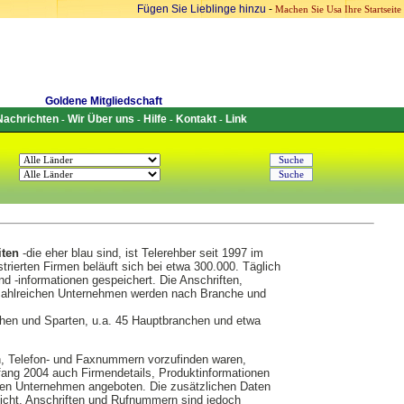
Fügen Sie Lieblinge hinzu
-
Machen Sie Usa Ihre Startseite
Goldene Mitgliedschaft
Nachrichten
Wir Über uns
Hilfe
Kontakt
Link
-
-
-
-
iten
-die eher blau sind, ist Telerehber seit 1997 im
strierten Firmen beläuft sich bei etwa 300.000. Täglich
 -informationen gespeichert. Die Anschriften,
zahlreichen Unternehmen werden nach Branche und
nchen und Sparten, u.a. 45 Hauptbranchen und etwa
, Telefon- und Faxnummern vorzufinden waren,
ang 2004 auch Firmendetails, Produktinformationen
rten Unternehmen angeboten. Die zusätzlichen Daten
licht. Anschriften und Rufnummern sind jedoch