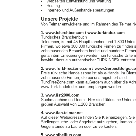
Webseiten Entwicklung und Wartung
Hosting
Internet- und Außenhandelsberatungen
Unsere Projekte
Von Telmar entwickelte und im Rahmen des Telmar Ne
1. www.telerehber.com / www.turkindex.com
Türkisches Branchenbuch
Telerehber, ist mit 45 Hauptbranchen und 1.300 Unters
Firmen, wo etwa 300.000 türkische Firmen zu finden si
zehntausenden Besuchern beehrt und hunderte Firmen w
genannten Erneuerungen werden nun türkische Unterne
bewirkt, dass ein authentischer TURKINDEX entsteht
2. www.TurkFreeZone.com / www.SerbestBolge.c
Freie türkische Handelszone ist als e-Handel im Die
zehntausende Firmen, die bei uns registriert sind.
TurkFreeZone.com kann außerdem auch über die Ad
www.TurkTradeIndex.com empfangen werden.
3. www.list2000.com
Suchmaschine und Index. Hier sind türkische Untern
großen Auswahl von 1.200 Branchen.
4. www.ilan.telmar.net
Auf dieser Webadresse finden Sie Kleinanzeigen. Sie 
Stellengesuche- oder Angebote aufzugeben, Immobili
Gegenstände zu kaufen oder zu verkaufen.
5. www.sibellius.com