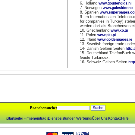
6. Holland
www.goudengids.nl
7. Norwegen
www.gulesider.no
8. Spanien
www.superpages.c
9. Im Internationalen Telefonb
for companies in Turkey) stehe
werden dort als Branchenverze
10. Griechenland
www.xo.gr
11. Polen
www.pkt.pl
12. Irland
www.goldenpages.ie
13- Swedish foreign trade under
14- Danish Gelben Seiten
http:
15- Deutschland TelefonBuch w
Guide Turkindex.
16- Schweiz Gelben Seiten
htt
Branchensuche:
Startseite
Firmeneintrag
Dienstleistungen
Werbung
Über Uns
Kontakt
Hilfe
|
|
|
|
|
|
|
|