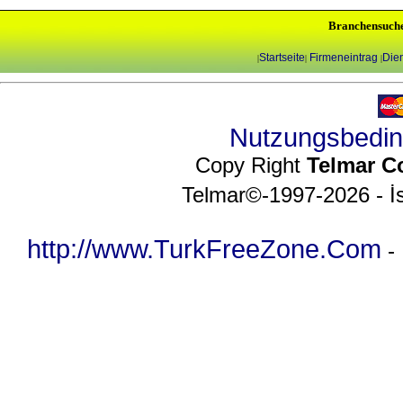
Branchensuch
Startseite
Firmeneintrag
Dien
|
|
|
Nutzungsbedi
Copy Right
Telmar C
Telmar©-1997-2026 - İs
http://www.TurkFreeZone.Com
-