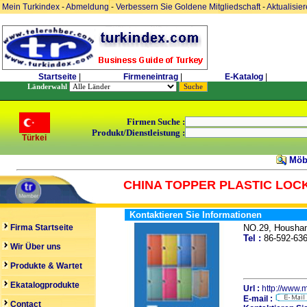
Mein Turkindex
-
Abmeldung
-
Verbessern Sie Goldene Mitgliedschaft
-
Aktualisie
Startseite
|
Firmeneintrag
|
E-Katalog
|
Länderwahl
Firmen Suche :
Produkt/Dienstleistung :
Türkei
Möbe
CHINA TOPPER PLASTIC LOCK
Kontaktieren Sie Informationen
Firma Startseite
NO.29, Housha
Tel :
86-592-6
Wir Über uns
Produkte & Wartet
Ekatalogprodukte
Url :
http://www.
E-mail :
Contact