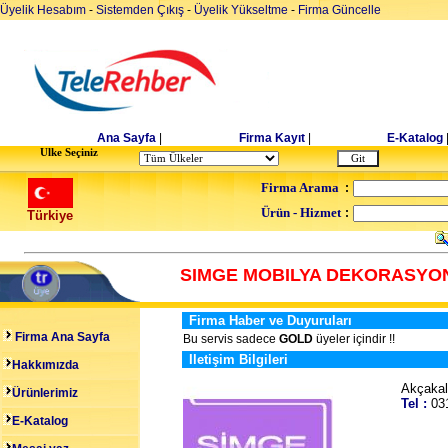
Üyelik Hesabım
-
Sistemden Çıkış
-
Üyelik Yükseltme
-
Firma Güncelle
Ana Sayfa
|
Firma Kayıt
|
E-Katalog
Ulke Seçiniz
Firma Arama
:
Ürün - Hizmet
:
Türkiye
SIMGE MOBILYA DEKORASYO
Firma Haber ve Duyuruları
Firma Ana Sayfa
Bu servis sadece
GOLD
üyeler içindir !!
Iletişim Bilgileri
Hakkımızda
Akçakal
Ürünlerimiz
Tel :
03
E-Katalog