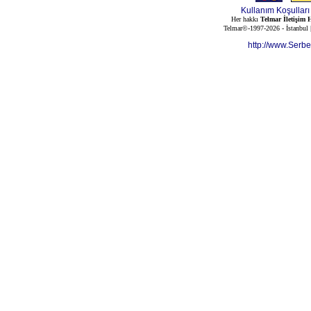
Kullanım Koşulları
Her hakkı
Telmar İletişim H
Telmar©-1997-2026 - İstanbul
http://www.Serb