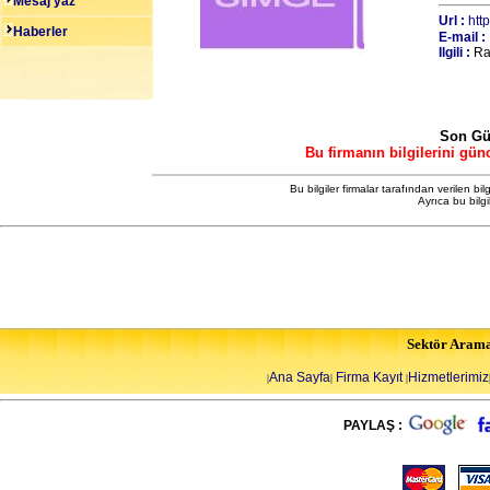
Mesaj yaz
Url :
htt
Haberler
E-mail :
Ilgili :
Ra
Son Gü
Bu firmanın bilgilerini gün
Bu bilgiler firmalar tarafından verilen bil
Ayrıca bu bilg
Sektör Aram
Ana Sayfa
Firma Kayıt
Hizmetlerimiz
|
|
|
PAYLAŞ :