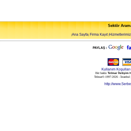
Sektör Aram
Ana Sayfa
Firma Kayıt
Hizmetlerimiz
|
|
|
PAYLAŞ :
Kullanım Koşulları
Her hakkı
Telmar İletişim 
Telmar©-1997-2026 - İstanbul
http://www.Serb