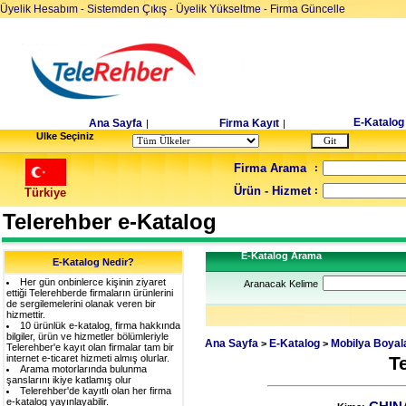
Üyelik Hesabım
Sistemden Çıkış
Üyelik Yükseltme
Firma Güncelle
-
-
-
E-Katalog
Ana Sayfa
Firma Kayıt
|
|
Ulke Seçiniz
Firma Arama
:
Ürün - Hizmet
:
Türkiye
Telerehber e-Katalog
E-Katalog Arama
E-Katalog Nedir?
Her gün onbinlerce kişinin ziyaret
Aranacak Kelime
ettiği Telerehberde firmaların ürünlerini
de sergilemelerini olanak veren bir
hizmettir.
10 ürünlük e-katalog, firma hakkında
bilgiler, ürün ve hizmetler bölümleriyle
Ana Sayfa
E-Katalog
Mobilya Boyal
>
>
Telerehber'e kayıt olan firmalar tam bir
internet e-ticaret hizmeti almış olurlar.
T
Arama motorlarında bulunma
şanslarını ikiye katlamış olur
Telerehber'de kayıtlı olan her firma
e-katalog yayınlayabilir.