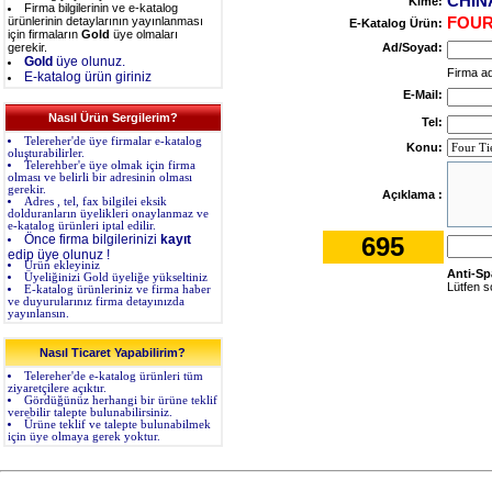
CHIN
Kime:
Firma bilgilerinin ve e-katalog
ürünlerinin detaylarının yayınlanması
FOUR
E-Katalog Ürün:
için firmaların
Gold
üye olmaları
gerekir.
Ad/Soyad:
Gold
üye olunuz.
Firma adı
E-katalog ürün giriniz
E-Mail:
Nasıl Ürün Sergilerim?
Tel:
Telereher'de üye firmalar e-katalog
Konu:
oluşturabilirler.
Telerehber'e üye olmak için firma
olması ve belirli bir adresinin olması
gerekir.
Açıklama :
Adres , tel, fax bilgilei eksik
dolduranların üyelikleri onaylanmaz ve
e-katalog ürünleri iptal edilir.
Önce firma bilgilerinizi
kayıt
695
edip üye olunuz !
Ürün ekleyiniz
Anti-Sp
Üyeliğinizi Gold üyeliğe yükseltiniz
Lütfen s
E-katalog ürünleriniz ve firma haber
ve duyurularınız firma detayınızda
yayınlansın.
Nasıl Ticaret Yapabilirim?
Telereher'de e-katalog ürünleri tüm
ziyaretçilere açıktır.
Gördüğünüz herhangi bir ürüne teklif
verebilir talepte bulunabilirsiniz.
Ürüne teklif ve talepte bulunabilmek
için üye olmaya gerek yoktur.