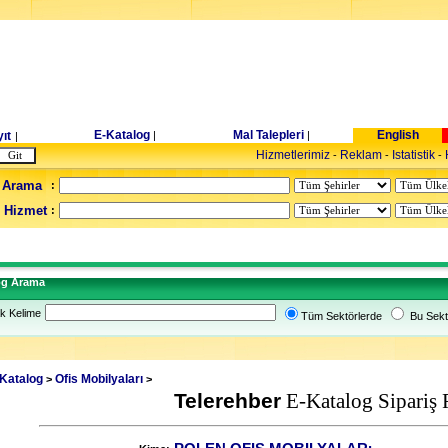
E-Katalog
Mal Talepleri
English
ıt
|
|
|
Hizmetlerimiz
Reklam
Istatistik
-
-
-
 Arama
:
- Hizmet
:
og Arama
k Kelime
Tüm Sektörlerde
Bu Sekt
Katalog
Ofis Mobilyaları
>
>
Telerehber
E-Katalog Sipariş