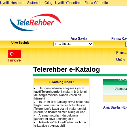
Üyelik Hesabım
Sistemden Çıkış
Üyelik Yükseltme
Firma Güncelle
-
-
-
Ana Sayfa
Firma Kay
|
Ulke Seçiniz
Firma
Ürün 
Türkiye
Telerehber e-Katalog
E-Katal
E-Katalog Nedir?
Her gün onbinlerce kişinin ziyaret
Aranaca
ettiği Telerehberde firmaların ürünlerini
de sergilemelerini olanak veren bir
hizmettir.
10 ürünlük e-katalog, firma hakkında
bilgiler, ürün ve hizmetler bölümleriyle
Ana Sayfa
E-
>
Telerehber'e kayıt olan firmalar tam bir
internet e-ticaret hizmeti almış olurlar.
Arama motorlarında bulunma
şanslarını ikiye katlamış olur
Telerehber'de kayıtlı olan her firma
e-katalog yayınlayabilir.