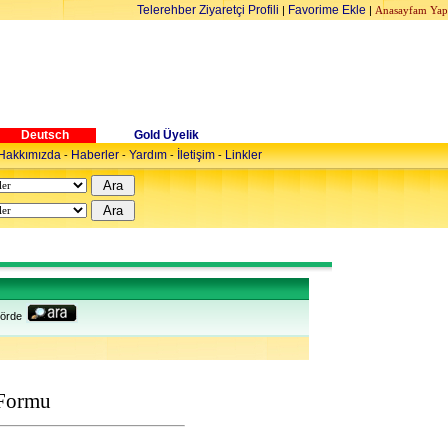
Telerehber Ziyaretçi Profili
Favorime Ekle
|
|
Anasayfam Yap
Deutsch
Gold Üyelik
Hakkımızda
Haberler
Yardım
İletişim
Linkler
-
-
-
-
örde
 Formu