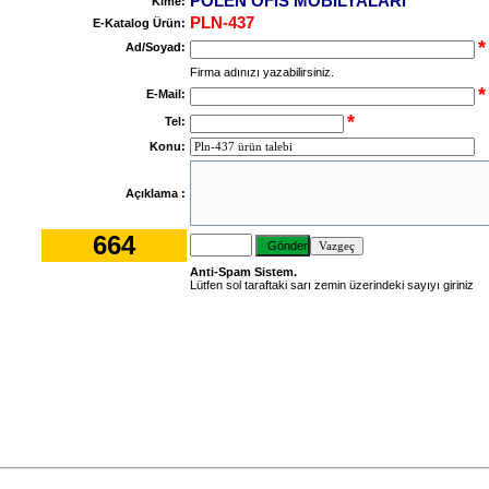
POLEN OFIS MOBILYALARı
Kime:
PLN-437
E-Katalog Ürün:
*
Ad/Soyad:
Firma adınızı yazabilirsiniz.
*
E-Mail:
*
Tel:
Konu:
Açıklama :
664
Anti-Spam Sistem.
Lütfen sol taraftaki sarı zemin üzerindeki sayıyı giriniz