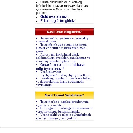
Firma bilgilerinin ve e-katalog
ürünlerinin detaylarının yayınlanması
için firmaların
Gold
üye olmaları
gerekir.
Gold
üye olunuz.
E-katalog ürün giriniz
Nasıl Ürün Sergilerim?
Telereher'de üye firmalar e-katalog
oluşturabilirler.
Telerehber'e üye olmak için firma
olması ve belirli bir adresinin olması
gerekir.
Adres , tel, fax bilgilei eksik
dolduranların üyelikleri onaylanmaz ve
e-katalog ürünleri iptal edilir.
Önce firma bilgilerinizi
kayıt
edip üye olunuz !
Ürün ekleyiniz
Üyeliğinizi Gold üyeliğe yükseltiniz
E-katalog ürünleriniz ve firma haber
ve duyurularınız firma detayınızda
yayınlansın.
Nasıl Ticaret Yapabilirim?
Telereher'de e-katalog ürünleri tüm
ziyaretçilere açıktır.
Gördüğünüz herhangi bir ürüne teklif
verebilir talepte bulunabilirsiniz.
Ürüne teklif ve talepte bulunabilmek
için üye olmaya gerek yoktur.