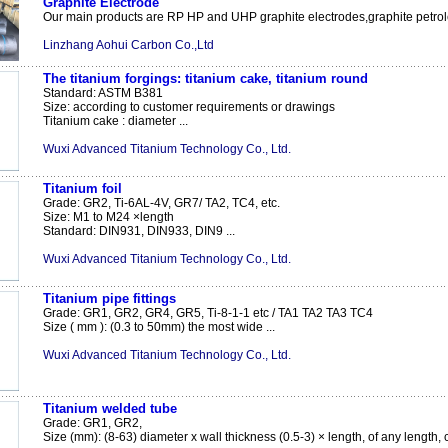
Graphite Electrode
Our main products are RP HP and UHP graphite electrodes,graphite petrole
Linzhang Aohui Carbon Co.,Ltd
The titanium forgings: titanium cake, titanium round
Standard: ASTM B381
Size: according to customer requirements or drawings
Titanium cake : diameter ...
Wuxi Advanced Titanium Technology Co., Ltd.
Titanium foil
Grade: GR2, Ti-6AL-4V, GR7/ TA2, TC4, etc.
Size: M1 to M24 ×length
Standard: DIN931, DIN933, DIN9 ...
Wuxi Advanced Titanium Technology Co., Ltd.
Titanium pipe fittings
Grade: GR1, GR2, GR4, GR5, Ti-8-1-1 etc / TA1 TA2 TA3 TC4
Size ( mm ): (0.3 to 50mm) the most wide ...
Wuxi Advanced Titanium Technology Co., Ltd.
Titanium welded tube
Grade: GR1, GR2,
Size (mm): (8-63) diameter x wall thickness (0.5-3) × length, of any length, co