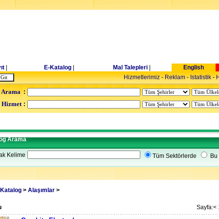
ıt
|
E-Katalog
|
Mal Talepleri
|
English
Hizmetlerimiz
-
Reklam
-
Istatistik
-
H
 Arama
:
- Hizmet
:
log Arama
ak Kelime
Tüm Sektörlerde
Bu 
Katalog
>
Alaşımlar
>
u
Sayfa:<