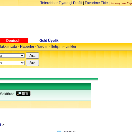
Telerehber Ziyaretçi Profili
|
Favorime Ekle
|
Anasayfam Yap
Deutsch
Gold Üyelik
akkımızda
-
Haberler
-
Yardım
-
İletişim
-
Linkler
Sektörde
1
>