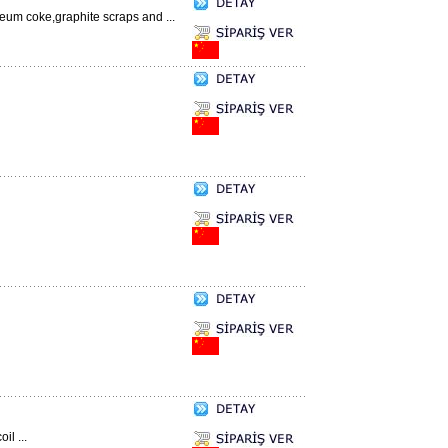
um coke,graphite scraps and ...
il ...