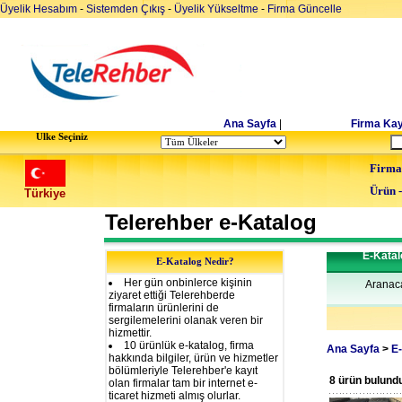
Üyelik Hesabım
-
Sistemden Çıkış
-
Üyelik Yükseltme
-
Firma Güncelle
Ana Sayfa
|
Firma Kay
Ulke Seçiniz
Firma
Ürün 
Türkiye
Telerehber e-Katalog
E-Kata
E-Katalog Nedir?
Her gün onbinlerce kişinin
Aranac
ziyaret ettiği Telerehberde
firmaların ürünlerini de
sergilemelerini olanak veren bir
hizmettir.
10 ürünlük e-katalog, firma
Ana Sayfa
>
E-
hakkında bilgiler, ürün ve hizmetler
bölümleriyle Telerehber'e kayıt
8 ürün bulund
olan firmalar tam bir internet e-
ticaret hizmeti almış olurlar.