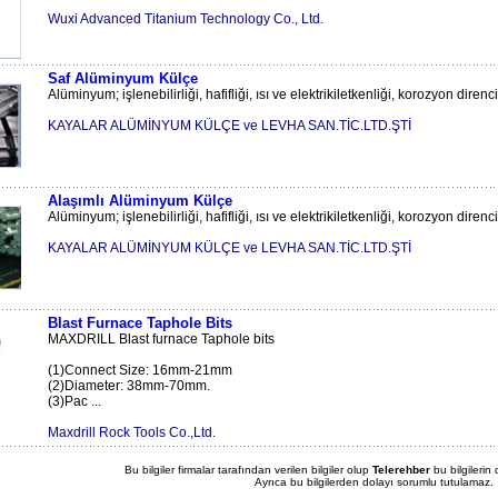
Wuxi Advanced Titanium Technology Co., Ltd.
Saf Alüminyum Külçe
Alüminyum; işlenebilirliği, hafifliği, ısı ve elektrikiletkenliği, korozyon direnci
KAYALAR ALÜMİNYUM KÜLÇE ve LEVHA SAN.TİC.LTD.ŞTİ
Alaşımlı Alüminyum Külçe
Alüminyum; işlenebilirliği, hafifliği, ısı ve elektrikiletkenliği, korozyon direnci
KAYALAR ALÜMİNYUM KÜLÇE ve LEVHA SAN.TİC.LTD.ŞTİ
Blast Furnace Taphole Bits
MAXDRILL Blast furnace Taphole bits
(1)Connect Size: 16mm-21mm
(2)Diameter: 38mm-70mm.
(3)Pac ...
Maxdrill Rock Tools Co.,Ltd.
Bu bilgiler firmalar tarafından verilen bilgiler olup
Telerehber
bu bilgilerin
Ayrıca bu bilgilerden dolayı sorumlu tutulamaz.