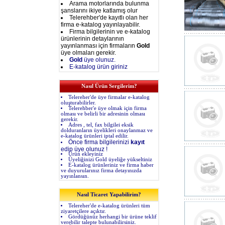
Arama motorlarında bulunma
şanslarını ikiye katlamış olur
Telerehber'de kayıtlı olan her
firma e-katalog yayınlayabilir.
Firma bilgilerinin ve e-katalog
ürünlerinin detaylarının
yayınlanması için firmaların
Gold
üye olmaları gerekir.
Gold
üye olunuz.
E-katalog ürün giriniz
Nasıl Ürün Sergilerim?
Telereher'de üye firmalar e-katalog
oluşturabilirler.
Telerehber'e üye olmak için firma
olması ve belirli bir adresinin olması
gerekir.
Adres , tel, fax bilgilei eksik
dolduranların üyelikleri onaylanmaz ve
e-katalog ürünleri iptal edilir.
Önce firma bilgilerinizi
kayıt
edip üye olunuz !
Ürün ekleyiniz
Üyeliğinizi Gold üyeliğe yükseltiniz
E-katalog ürünleriniz ve firma haber
ve duyurularınız firma detayınızda
yayınlansın.
Nasıl Ticaret Yapabilirim?
Telereher'de e-katalog ürünleri tüm
ziyaretçilere açıktır.
Gördüğünüz herhangi bir ürüne teklif
verebilir talepte bulunabilirsiniz.