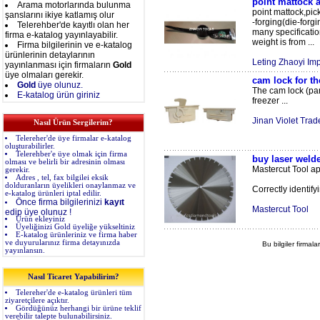
point mattock 
Arama motorlarında bulunma
point mattock,pi
şanslarını ikiye katlamış olur
-forging(die-forg
Telerehber'de kayıtlı olan her
many specificati
firma e-katalog yayınlayabilir.
weight is from ...
Firma bilgilerinin ve e-katalog
ürünlerinin detaylarının
Leting Zhaoyi Imp
yayınlanması için firmaların
Gold
üye olmaları gerekir.
cam lock for t
Gold
üye olunuz.
The cam lock (pan
E-katalog ürün giriniz
freezer ...
Jinan Violet Trade
Nasıl Ürün Sergilerim?
Telereher'de üye firmalar e-katalog
oluşturabilirler.
Telerehber'e üye olmak için firma
buy laser weld
olması ve belirli bir adresinin olması
Mastercut Tool app
gerekir.
Adres , tel, fax bilgilei eksik
dolduranların üyelikleri onaylanmaz ve
Correctly identify
e-katalog ürünleri iptal edilir.
Önce firma bilgilerinizi
kayıt
Mastercut Tool
edip üye olunuz !
Ürün ekleyiniz
Üyeliğinizi Gold üyeliğe yükseltiniz
E-katalog ürünleriniz ve firma haber
ve duyurularınız firma detayınızda
Bu bilgiler firmala
yayınlansın.
Nasıl Ticaret Yapabilirim?
Telereher'de e-katalog ürünleri tüm
ziyaretçilere açıktır.
Gördüğünüz herhangi bir ürüne teklif
verebilir talepte bulunabilirsiniz.