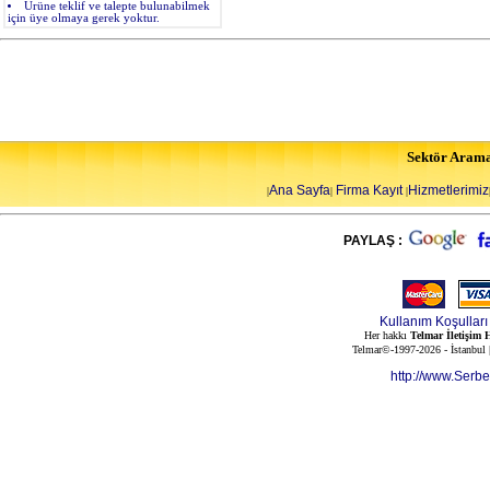
Ürüne teklif ve talepte bulunabilmek
için üye olmaya gerek yoktur.
Sektör Aram
Ana Sayfa
Firma Kayıt
Hizmetlerimiz
|
|
|
PAYLAŞ :
Kullanım Koşulları
Her hakkı
Telmar İletişim H
Telmar©-1997-2026 - İstanbul
http://www.Serb