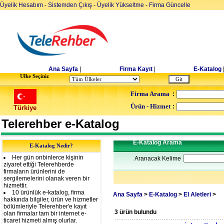
Üyelik Hesabım
-
Sistemden Çıkış
-
Üyelik Yükseltme
-
Firma Güncelle
Ana Sayfa
|
Firma Kayıt
|
E-Katalog
Ulke Seçiniz
Firma Arama
:
Ürün - Hizmet
:
Türkiye
Telerehber e-Katalog
E-Katalog Arama
E-Katalog Nedir?
Her gün onbinlerce kişinin
Aranacak Kelime
ziyaret ettiği Telerehberde
firmaların ürünlerini de
sergilemelerini olanak veren bir
hizmettir.
10 ürünlük e-katalog, firma
Ana Sayfa
>
E-Katalog
>
El Aletleri
>
hakkında bilgiler, ürün ve hizmetler
bölümleriyle Telerehber'e kayıt
3 ürün bulundu
olan firmalar tam bir internet e-
ticaret hizmeti almış olurlar.