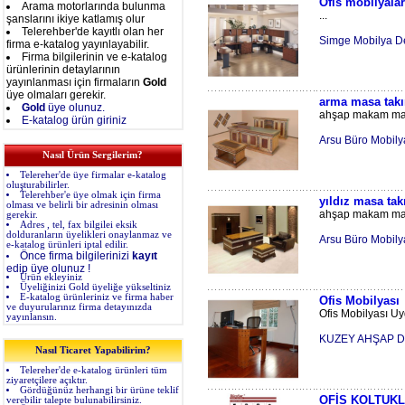
Ofis mobilyalar
Arama motorlarında bulunma
...
şanslarını ikiye katlamış olur
Telerehber'de kayıtlı olan her
Simge Mobilya D
firma e-katalog yayınlayabilir.
Firma bilgilerinin ve e-katalog
ürünlerinin detaylarının
yayınlanması için firmaların
Gold
üye olmaları gerekir.
arma masa tak
Gold
üye olunuz.
ahşap makam mas
E-katalog ürün giriniz
Arsu Büro Mobily
Nasıl Ürün Sergilerim?
Telereher'de üye firmalar e-katalog
oluşturabilirler.
Telerehber'e üye olmak için firma
yıldız masa tak
olması ve belirli bir adresinin olması
ahşap makam mas
gerekir.
Adres , tel, fax bilgilei eksik
dolduranların üyelikleri onaylanmaz ve
Arsu Büro Mobily
e-katalog ürünleri iptal edilir.
Önce firma bilgilerinizi
kayıt
edip üye olunuz !
Ürün ekleyiniz
Üyeliğinizi Gold üyeliğe yükseltiniz
E-katalog ürünleriniz ve firma haber
Ofis Mobilyası
ve duyurularınız firma detayınızda
Ofis Mobilyası Uy
yayınlansın.
KUZEY AHŞAP DE
Nasıl Ticaret Yapabilirim?
Telereher'de e-katalog ürünleri tüm
ziyaretçilere açıktır.
Gördüğünüz herhangi bir ürüne teklif
OFİS KOLTUKL
verebilir talepte bulunabilirsiniz.