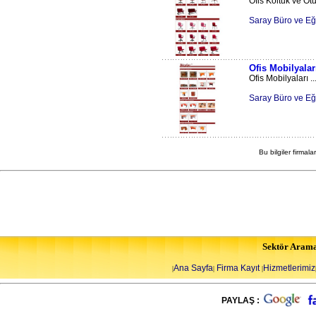
Ofis Koltuk ve Ot
Saray Büro ve Eği
Ofis Mobilyalar
Ofis Mobilyaları ..
Saray Büro ve Eği
Bu bilgiler firmala
Sektör Aram
Ana Sayfa
Firma Kayıt
Hizmetlerimiz
|
|
|
PAYLAŞ :