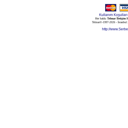
Kullanım Koşulları
Her hakkı
Telmar İletişim H
Telmar©-1997-2026 - İstanbul
http://www.Serb