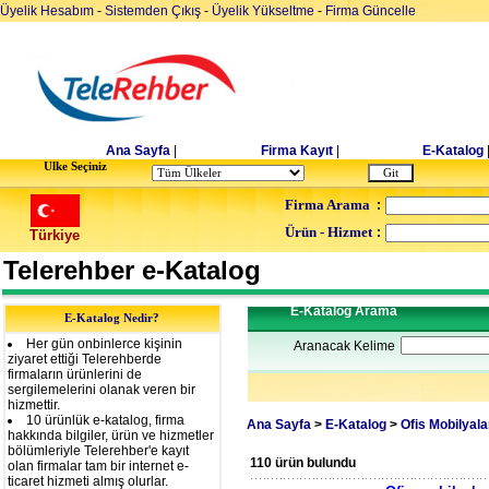
Üyelik Hesabım
-
Sistemden Çıkış
-
Üyelik Yükseltme
-
Firma Güncelle
Ana Sayfa
|
Firma Kayıt
|
E-Katalog
Ulke Seçiniz
Firma Arama
:
Ürün - Hizmet
:
Türkiye
Telerehber e-Katalog
E-Katalog Arama
E-Katalog Nedir?
Her gün onbinlerce kişinin
Aranacak Kelime
ziyaret ettiği Telerehberde
firmaların ürünlerini de
sergilemelerini olanak veren bir
hizmettir.
10 ürünlük e-katalog, firma
Ana Sayfa
>
E-Katalog
>
Ofis Mobilyala
hakkında bilgiler, ürün ve hizmetler
bölümleriyle Telerehber'e kayıt
110 ürün bulundu
olan firmalar tam bir internet e-
ticaret hizmeti almış olurlar.